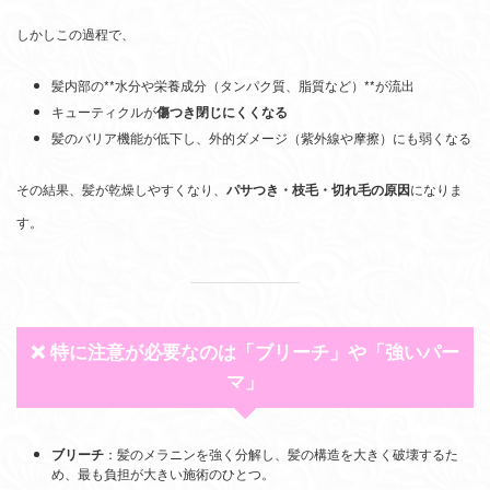
しかしこの過程で、
髪内部の**水分や栄養成分（タンパク質、脂質など）**が流出
キューティクルが
傷つき閉じにくくなる
髪のバリア機能が低下し、外的ダメージ（紫外線や摩擦）にも弱くなる
その結果、髪が乾燥しやすくなり、
パサつき・枝毛・切れ毛の原因
になりま
す。
❌ 特に注意が必要なのは「ブリーチ」や「強いパー
マ」
ブリーチ
：髪のメラニンを強く分解し、髪の構造を大きく破壊するた
め、最も負担が大きい施術のひとつ。