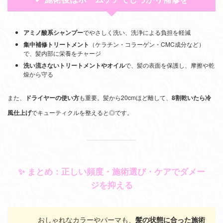
アミノ酸系シャンプー
でやさしく洗い、洗浄による負担を軽減
集中補修トリートメント
（ケラチン・コラーゲン・CMC成分など）
で、髪内部に栄養をチャージ
洗い流さないトリートメントやオイル
で、髪の表面を保護し、摩擦や乾
燥から守る
また、
ドライヤーの使い方
も重要。髪から20cmほど離して、
8割乾いたら冷
風仕上げ
でキューティクルを整えると◎です。
✨ まとめ：正しい頻度・施術選び・ケアでダメー
ジを抑える
おしゃれなカラーやパーマも、
髪の状態に合った施術