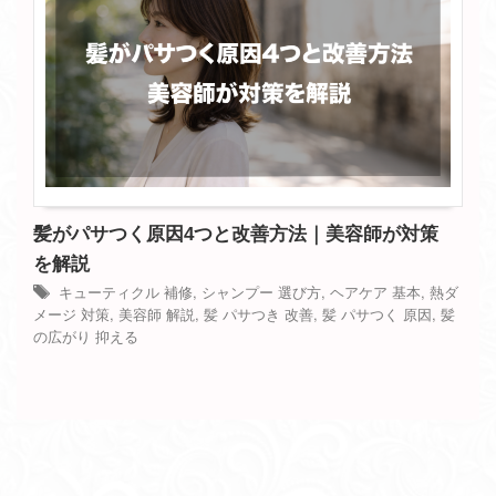
髪がパサつく原因4つと改善方法｜美容師が対策
を解説
キューティクル 補修
,
シャンプー 選び方
,
ヘアケア 基本
,
熱ダ
メージ 対策
,
美容師 解説
,
髪 パサつき 改善
,
髪 パサつく 原因
,
髪
の広がり 抑える