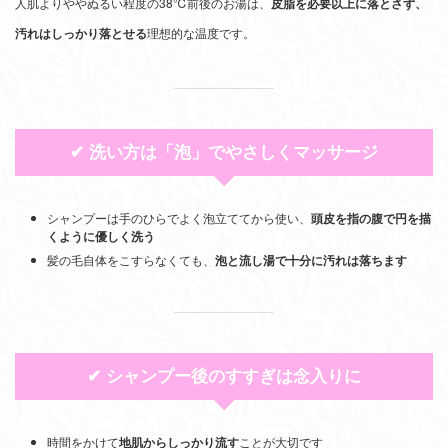
人肌よりややぬるい程度の38℃前後のお湯は、
皮脂を必要以上に落とさず、
汚れはしっかり落とせる
理想的な温度です。
✔ 洗い方は「泡」でやさしくマッサージ
シャンプーは手のひらでよく泡立ててから使い、
頭皮を指の腹で円を描
くように優しく洗う
髪の毛自体をこすらなくても、
泡と流し湯で十分に汚れは落ちます
✔ シャンプー後のすすぎは念入りに
時間をかけて
地肌からしっかり流す
ことが大切です