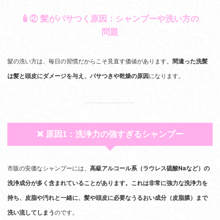
🧴② 髪がパサつく原因：シャンプーや洗い方の
問題
髪の洗い方は、毎日の習慣だからこそ見直す価値があります。
間違った洗髪
は髪と頭皮にダメージを与え、パサつきや乾燥の原因
になります。
❌ 原因1：洗浄力の強すぎるシャンプー
市販の安価なシャンプーには、
高級アルコール系（ラウレス硫酸Naなど）の
洗浄成分が多く含まれていることがあります。これは非常に強力な洗浄力を
持ち、皮脂や汚れと一緒に、髪や頭皮に必要なうるおい成分（皮脂膜）まで
洗い流してしまう
のです。