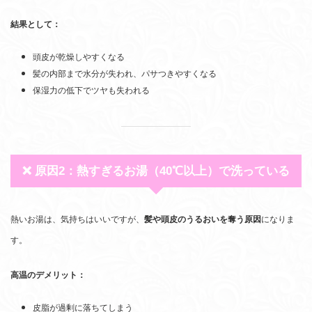
結果として：
頭皮が乾燥しやすくなる
髪の内部まで水分が失われ、パサつきやすくなる
保湿力の低下でツヤも失われる
❌ 原因2：熱すぎるお湯（40℃以上）で洗っている
熱いお湯は、気持ちはいいですが、
髪や頭皮のうるおいを奪う原因
になりま
す。
高温のデメリット：
皮脂が過剰に落ちてしまう