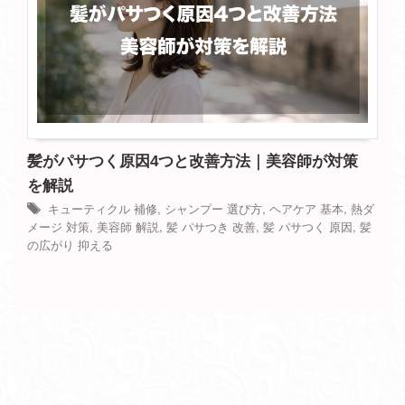
髪がパサつく原因4つと改善方法｜美容師が対策
を解説
キューティクル 補修
,
シャンプー 選び方
,
ヘアケア 基本
,
熱ダ
メージ 対策
,
美容師 解説
,
髪 パサつき 改善
,
髪 パサつく 原因
,
髪
の広がり 抑える