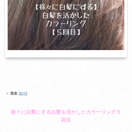
目次
[
表示
]
徐々に白髪にする白髪を活かしたカラーリング５
回目