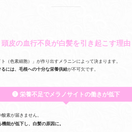
頭皮の血行不良が白髪を引き起こす理由
イト（色素細胞）」が作り出すメラニンによって決まります。
けるには、毛根への十分な栄養供給
が不可欠です。
❶ 栄養不足でメラノサイトの働きが低下
や酸素が届きません。
る機能が低下し、白髪の原因に。