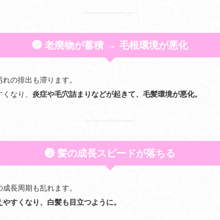
❷ 老廃物が蓄積 → 毛根環境が悪化
汚れの排出も滞ります。
すくなり、
炎症や毛穴詰まりなどが起きて、毛髪環境が悪化。
❸ 髪の成長スピードが落ちる
の成長周期も乱れます。
えやすくなり、白髪も目立つように。