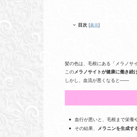
目次
[
表示
]
髪の色は、毛根にある「メラノサ
この
メラノサイトが健康に働き続
しかし、血流が悪くなると——
血行が悪いと、毛根まで栄養
その結果、
メラニンを生成す