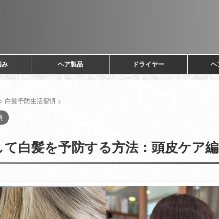
悩み
ヘア製品
ドライヤー
ヘ
>
白髪予防生活習慣
>
慣
して白髪を予防する方法：頭皮ケア編