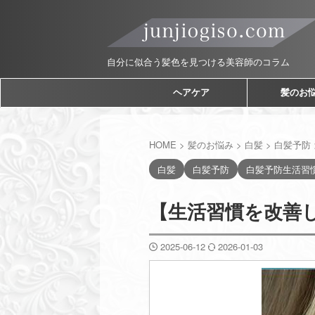
自分に似合う髪色を見つける美容師のコラム
ヘアケア
髪のお
HOME
>
髪のお悩み
>
白髪
>
白髪予防
白髪
白髪予防
白髪予防生活習
【生活習慣を改善
2025-06-12
2026-01-03