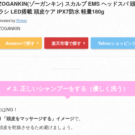
ZOGANKIN(ゾーガンキン) スカルプ EMS ヘッドスパ
ラシ LED搭載 頭皮ケア IPX7防水 軽量180g
reated by
Rinker
ZOGANKIN
Amazonで探す
楽天市場で探す
Yahooショッピン
✔ 2. 正しいシャンプーをする（優しく洗う）
のはNG！
り「頭皮をマッサージする」イメージ
で。
も頭皮を乾燥させるため避けましょう。