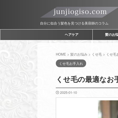
自分に似合う髪色を見つける美容師のコラム
ヘアケア
髪のお
HOME
>
髪のお悩み
>
くせ毛
>
くせ毛
くせ毛お手入れ
くせ毛の最適なお手
2025-01-10