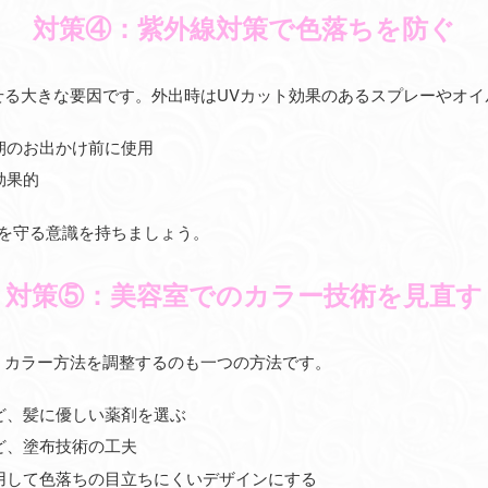
対策④：紫外線対策で色落ちを防ぐ
せる大きな要因です。外出時はUVカット効果のあるスプレーやオイ
朝のお出かけ前に使用
効果的
髪を守る意識を持ちましょう。
対策⑤：美容室でのカラー技術を見直す
、カラー方法を調整するのも一つの方法です。
ど、髪に優しい薬剤を選ぶ
ど、塗布技術の工夫
用して色落ちの目立ちにくいデザインにする