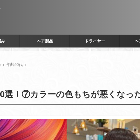
悩み
ヘア製品
ドライヤー
ヘ
み
>
年齢50代
>
10選！⑦カラーの色もちが悪くなっ